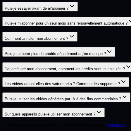
Puis-je essayer avant de m'abonner ?
Puis-je m'abonner pour un seul mois sans renouvellement automatique ?
Comment annuler mon abonnement ?
Puis-je acheter plus de crédits séparément si j'en manque ?
J'ai amélioré mon abonnement, comment les crédits sont-ils calculés ?
Les vidéos auront-elles des watermarks ? Comment les supprimer ?
Puis-je utiliser les vidéos générées par IA à des fins commerciales ?
Sur quels appareils puis-je utiliser mon abonnement ?
Vous avez encore des questions ? Nous sommes là pour
vous aider