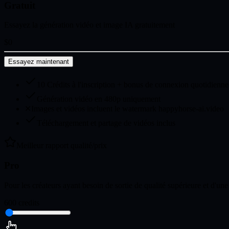
Gratuit
Essayez la génération vidéo et image IA gratuitement
$0
Essayez maintenant
10 Crédits à l'inscription + bonus de connexion quotidienne
Génération vidéo en 480p uniquement
✕
Images et vidéos incluent le watermark happyhorse-ai.video
Téléchargement et partage de vidéos inclus
Meilleur rapport qualité/prix
Pro
Pour les créateurs ayant besoin de sortie de qualité supérieure et d'un
600
credits