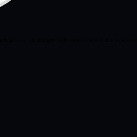
ques avec synchronisation audio native, narration multi-plans, et co