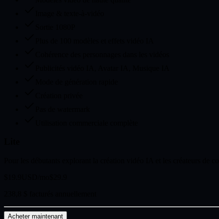
Image & texte-à-vidéo
Sortie 1080P
Plus de 100 modèles et effets vidéo IA
Cohérence des personnages dans les vidéos
Publicités vidéo IA, Avatar IA, Musique IA
Mode de génération rapide
Création privée
Pas de watermark
Utilisation commerciale complète
Lite
Pour les débutants explorant la création vidéo IA et les créateurs de 
$19.9
USD/mo
$29.9
238,8 $ facturés annuellement
Acheter maintenant