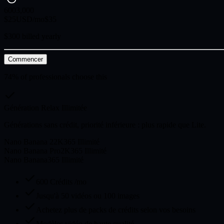
600
3,000
$
25
USD/mo
$
35
$300 billed yearly
Commencer
74% of professionals choose this
Génération Relax Illimitée
Générations sans crédit, priorité inférieure : plus rapide que Lite.
Nano Banana 2
2K
365 Illimité
Nano Banana Pro
2K
365 Illimité
Nano Banana
365 Illimité
600 Crédits /mo
Jusqu'à 50 vidéos ou 100 images
Achetez plus de packs de crédits selon vos besoins
Modèles vidéo de haute qualité