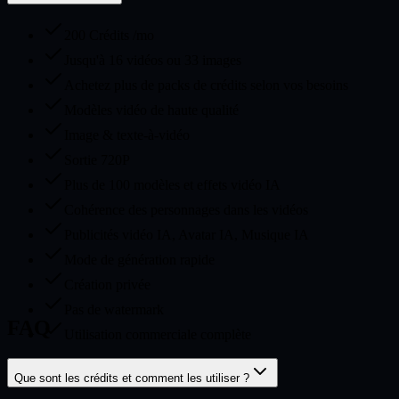
200 Crédits /mo
Jusqu'à 16 vidéos ou 33 images
Achetez plus de packs de crédits selon vos besoins
Modèles vidéo de haute qualité
Image & texte-à-vidéo
Sortie 720P
Plus de 100 modèles et effets vidéo IA
Cohérence des personnages dans les vidéos
Publicités vidéo IA, Avatar IA, Musique IA
Mode de génération rapide
Création privée
Pas de watermark
FAQ
Utilisation commerciale complète
Que sont les crédits et comment les utiliser ?