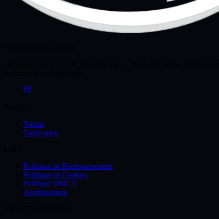
HappyHorse AI Video
Générateur de Vidéo AI HappyHorse — créez des vidéos cinématographi
multimodal de ByteDance.
Produit
Vitrine
Tarification
Légal
Politique de Remboursement
Politique de Cookies
Politique DMCA
Avertissement
EARNED BADGES