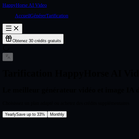
HappyHorse AI Video
Accueil
Générer
Tarification
Obtenez 30 crédits gratuits
Tarification HappyHorse AI Vi
Le meilleur générateur vidéo et image IA 
Choisissez un plan adapté ou achetez des crédits supplémentaires
Yearly
Save up to 33%
Monthly