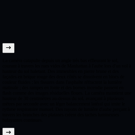
La caméra catapulte depuis un angle très bas effleurant le sol,
courant à travers les rues vides de Manhattan à l'aube lors d'un vol à
hauteur du sol haletant. Des immeubles en pierre brune et des
façades en brique rouge des deux côtés se dissolvent en blocs de
couleur fluides ; les fissures dans l'asphalte réfractent la lumière
matinale ; des rampes en fonte et des bornes incendie passent en
flash comme des images résiduelles floues. La caméra maintient une
hauteur de 30 centimètres au-dessus du sol, avançant à plusieurs
mètres par seconde avec un léger balancement latéral qui imite le
rythme respiratoire manuel. Des rayons de lumière d'aube perçant à
travers les branches des platanes créent des taches lumineuses
balayantes continues.