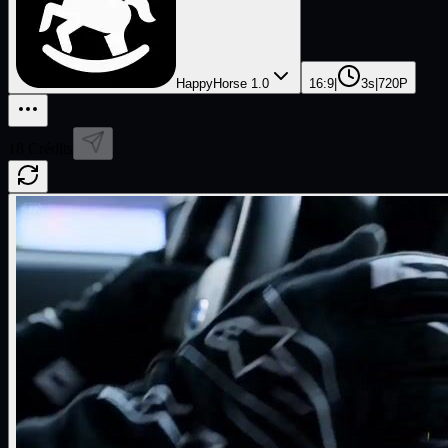
HappyHorse 1.0
16:9
|
3s
|
720P
18
Crédits