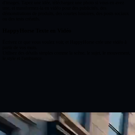
d'images. Tapez une idée, téléchargez une photo si vous en avez
une, et transformez-la en vidéo pour des publicités, des
démonstrations de produits, des courtes histoires, des posts sociaux
ou des tests créatifs.
HappyHorse Texte en Vidéo
Écrivez ce que vous voulez voir, et HappyHorse crée une vidéo à
partir de vos mots.
Utilisez des détails simples comme la scène, le sujet, le mouvement,
le style et l'ambiance.