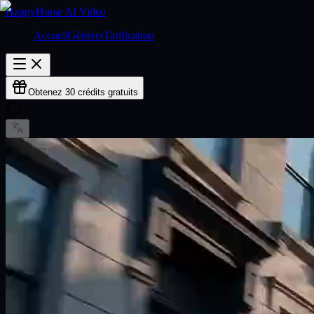
HappyHorse AI Video
Accueil
Générer
Tarification
Obtenez 30 crédits gratuits