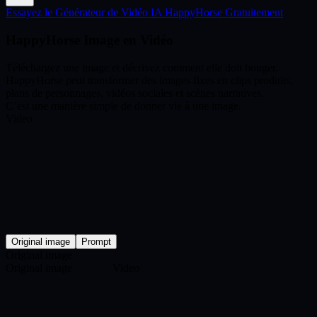
Essayez le Générateur de Vidéo IA HappyHorse Gratuitement
HappyHorse Image en Vidéo
Téléchargez une image et décrivez comment elle doit bouger.
HappyHorse peut transformer des images fixes en clips produits,
plans de personnages, vidéos sociales et scènes narratives.
C’est une manière simple de donner vie à une image.
Video
Original image
Prompt
Original image
Original image
Video