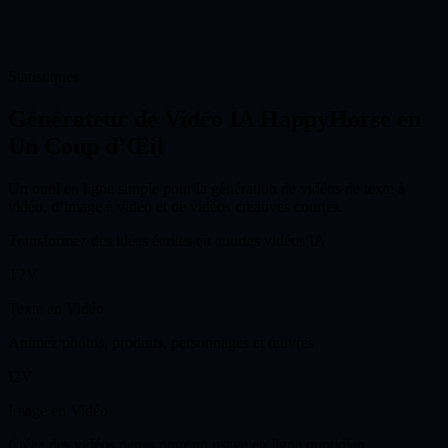
des brouillons créatifs.
Utiliser pour
0
Statistiques
Essayez le Générateur de Vidéo IA HappyHorse Gratuitement
Générateur de Vidéo IA HappyHorse en
Un Coup d’Œil
Un outil en ligne simple pour la génération de vidéos de texte à
vidéo, d’image à vidéo et de vidéos créatives courtes.
Transformez des idées écrites en courtes vidéos IA
T2V
Texte en Vidéo
Animez photos, produits, personnages et œuvres
I2V
Image en Vidéo
Créez des vidéos nettes pour un usage en ligne quotidien