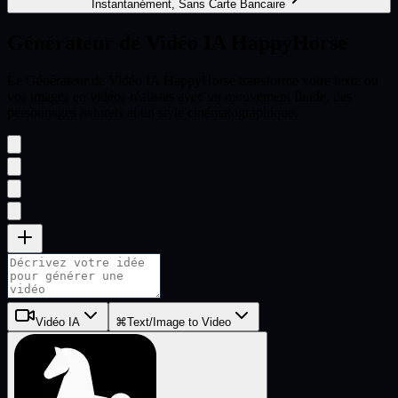
Instantanément, Sans Carte Bancaire
Générateur de Vidéo IA
HappyHorse
Le Générateur de Vidéo IA HappyHorse transforme votre texte ou
vos images en vidéos réalistes avec un mouvement fluide, des
personnages naturels et un style cinématographique.
Vidéo IA
⌘
Text/Image to Video