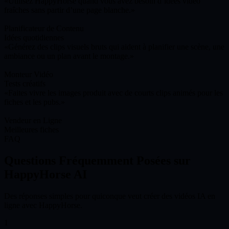
Utilisez HappyHorse quand vous avez besoin d’idées vidéo
fraîches sans partir d’une page blanche.
Planificateur de Contenu
Idées quotidiennes
Générez des clips visuels bruts qui aident à planifier une scène, une
ambiance ou un plan avant le montage.
Monteur Vidéo
Tests créatifs
Faites vivre les images produit avec de courts clips animés pour les
fiches et les pubs.
Vendeur en Ligne
Meilleures fiches
FAQ
Questions Fréquemment Posées sur
HappyHorse AI
Des réponses simples pour quiconque veut créer des vidéos IA en
ligne avec HappyHorse.
1