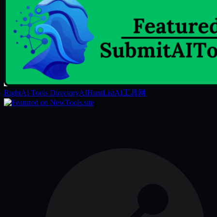
RightAI Tools Directory
AIHuntList
AI工具网