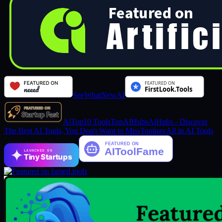
SeeWhatNewAI
AiTop10 Tools
TopAIHubs
AiHubs - Discover
The Best AI Tools, You Don't Want to Miss
Toolnav
All in AI Tools
LAUNCHED ON
Tiny Startups