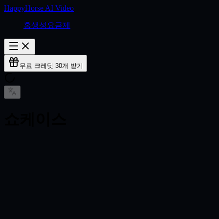
HappyHorse AI Video
홈
생성
요금제
무료 크레딧 30개 받기
쇼케이스