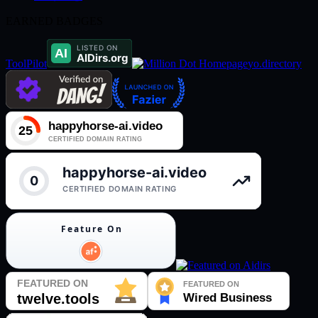
EARNED BADGES
ToolPilot
yo.directory