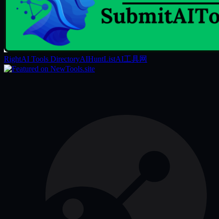
RightAI Tools Directory
AIHuntList
AI工具网