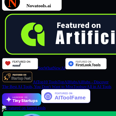
SeeWhatNewAI
AiTop10 Tools
TopAIHubs
AiHubs - Discover
The Best AI Tools, You Don't Want to Miss
Toolnav
All in AI Tools
LAUNCHED ON
Tiny Startups