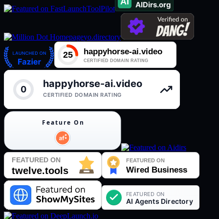
ToolPilot
yo.directory