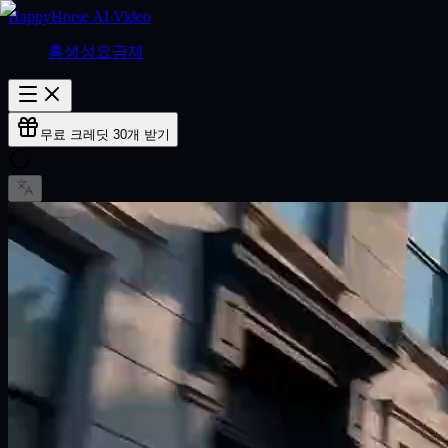
HappyHorse AI Video
홈
생성
요금제
무료 크레딧 30개 받기