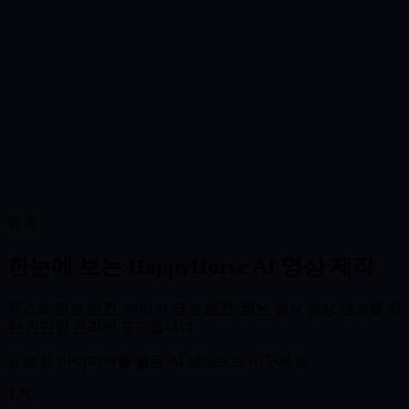
온라인
0
04
다운로드 및 공유
결과를 미리 보고 영상을 다운로드한 뒤 소셜 게시물, 제품 페
이지, 광고, 프레젠테이션, 창작 초안에 활용하세요.
활용
0
통계
HappyHorse AI 영상 제작 무료로 사용해 보기
한눈에 보는 HappyHorse AI 영상 제작
텍스트 영상 변환, 이미지 영상 변환, 짧은 창작 영상 생성을 위
한 간단한 온라인 도구입니다.
글로 쓴 아이디어를 짧은 AI 영상으로 바꾸세요
T2V