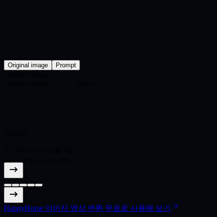
션을 만드세요.
Original image
Prompt
Original image
Original image
Video
Prompt
이 정지 이미지를 레
코드 바늘이 비닐에
닿고 그 홈이 광활한
협곡 세계로 변하는
따뜻한 시네마틱 장
면으로 바꾸세요.
HappyHorse 이미지 영상 변환 무료로 사용해 보기