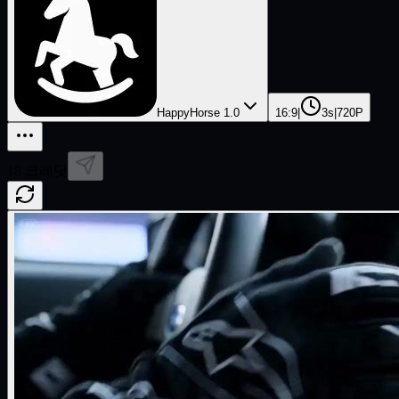
HappyHorse 1.0
16:9
|
3s
|
720P
18
크레딧