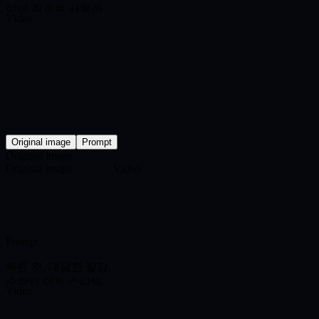
이버 참조로 사용하
Video
세요. 젖은 도로, 네온
불빛, 빠른 컷, 일관된
얼굴이 있는 야간 레
이싱 영상을 만드세
요.
Original image
Prompt
Original image
Original image
Video
Prompt
빠른 컷, 대담한 질감,
수작업 아트 스타일
Video
이 있는 혼합 매체 종
이 콜라주 애니메이