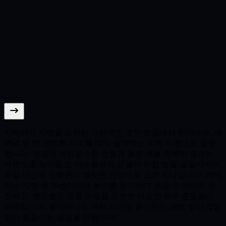
카메라가 지면을 스치는 극단적인 로우 앵글에서 튀어나와, 새
벽녘 텅 빈 맨해튼 거리를 따라 숨막히는 지면 비행으로 질주
합니다. 양옆의 브라운스톤 건물과 붉은 벽돌 외벽이 흐르는
색면으로 녹아들고, 아스팔트의 균열이 아침 빛을 굴절시키며,
주철 난간과 소화전이 흐릿한 잔상으로 스쳐 지나갑니다. 카메
라는 지면 위 30센티미터 높이를 유지하며 초당 수 미터로 전
진하고, 핸드헬드 호흡 리듬을 모방한 미묘한 좌우 흔들림이
더해집니다. 플라타너스 가지 사이로 쏟아지는 새벽 빛이 끊임
없이 휩쓸리는 광점을 만듭니다.