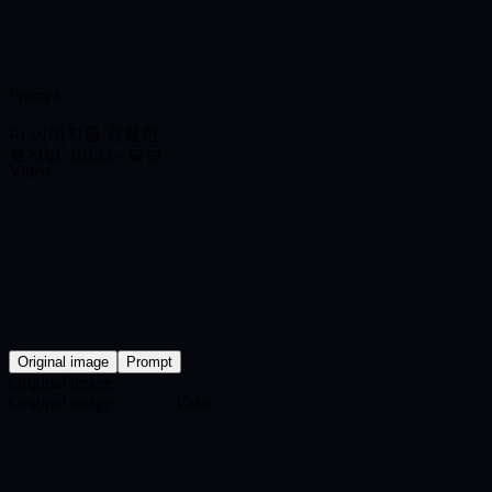
Prompt
이 이미지를 강렬한
움직임, 빛나는 물결,
Video
빠른 카메라 움직임,
시네마틱한 마무리가
있는 극적인 바다 장
면으로 애니메이션화
하세요.
Original image
Prompt
Original image
Original image
Video