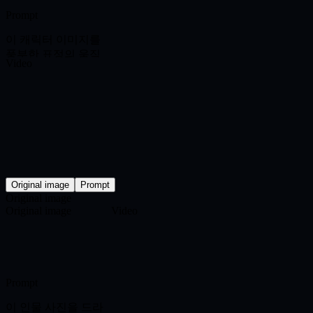
Prompt
이 캐릭터 이미지를
풍부한 표정의 움직
Video
임, 명확한 동작, 즐거
운 이야기 리듬이 있
는 생동감 넘치는 무
대 장면으로 만드세
요.
Original image
Prompt
Original image
Original image
Video
Prompt
이 인물 사진을 드라