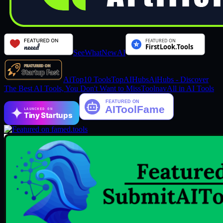
SeeWhatNewAI
AiTop10 Tools
TopAIHubs
AiHubs - Discover
The Best AI Tools, You Don't Want to Miss
Toolnav
All in AI Tools
LAUNCHED ON
Tiny Startups