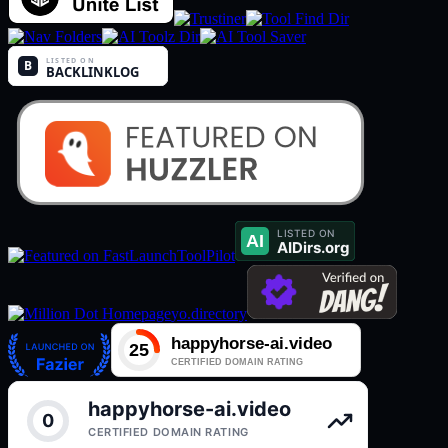
ToolPilot
yo.directory