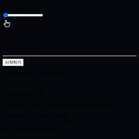
600
credits
600
3,000
$
25
USD/mo
$
35
$300 billed yearly
시작하기
74% of professionals choose this
무제한 릴랙스 생성
크레딧 없이, 낮은 우선순위로 생성: Lite보다 빠릅니다.
Nano Banana 2
2K
365일 무제한
Nano Banana Pro
2K
365일 무제한
Nano Banana
365일 무제한