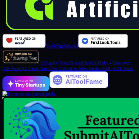
SeeWhatNewAI
AiTop10 Tools
TopAIHubs
AiHubs - Discover
The Best AI Tools, You Don't Want to Miss
Toolnav
All in AI Tools
LAUNCHED ON
Tiny Startups