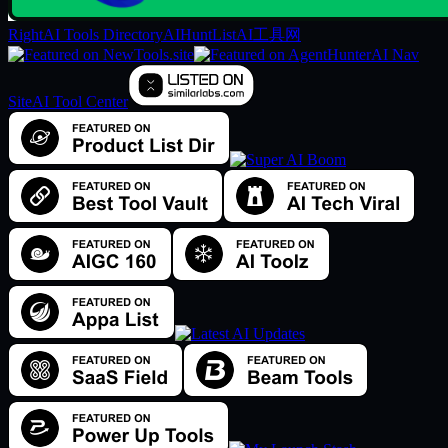
RightAI Tools Directory
AIHuntList
AI工具网
AI Nav
Site
AI Tool Center