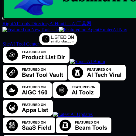
RightAI Tools Directory
AIHuntList
AI工具网
AI Nav
Site
AI Tool Center