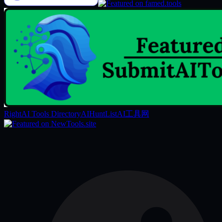
RightAI Tools Directory
AIHuntList
AI工具网