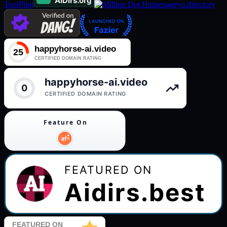
ToolPilot
yo.directory