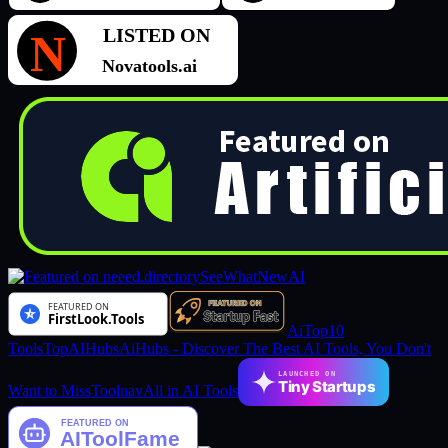
SeeWhatNewAI
AiTop10
Tools
TopAIHubs
AiHubs - Discover The Best AI Tools, You Don't
LAUNCHED ON
Tiny Startups
Want to Miss
Toolnav
All in AI Tools