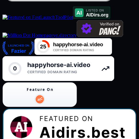
ToolPilot
yo.directory