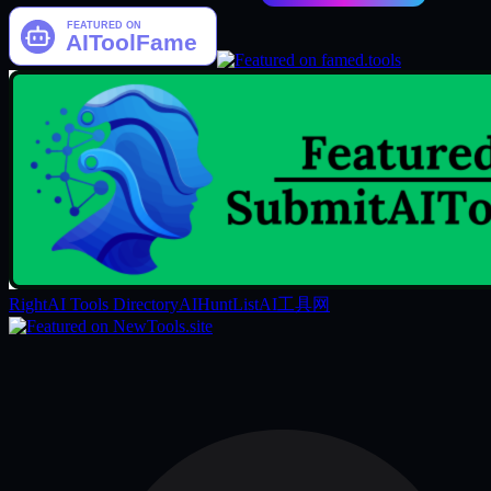
RightAI Tools Directory
AIHuntList
AI工具网