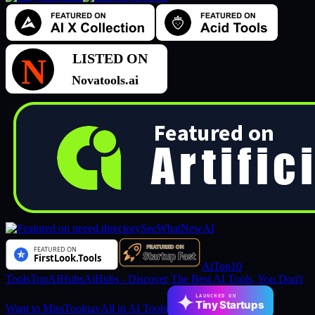
SeeWhatNewAI
AiTop10
Tools
TopAIHubs
AiHubs - Discover The Best AI Tools, You Don't
LAUNCHED ON
Tiny Startups
Want to Miss
Toolnav
All in AI Tools