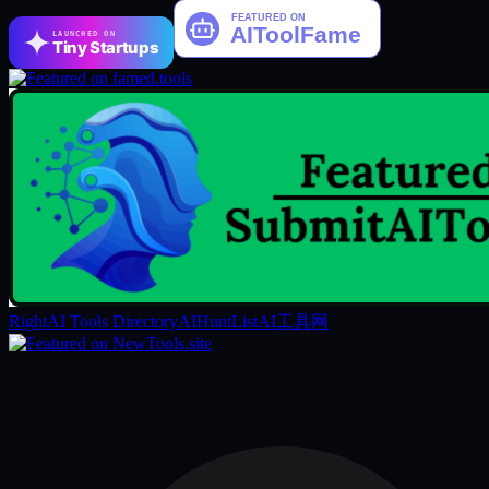
LAUNCHED ON
Tiny Startups
RightAI Tools Directory
AIHuntList
AI工具网