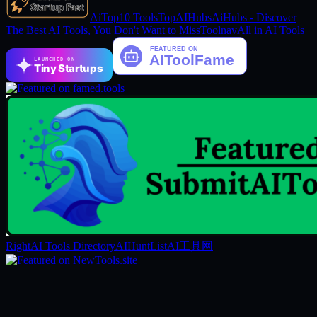
AiTop10 Tools
TopAIHubs
AiHubs - Discover
The Best AI Tools, You Don't Want to Miss
Toolnav
All in AI Tools
LAUNCHED ON
Tiny Startups
RightAI Tools Directory
AIHuntList
AI工具网