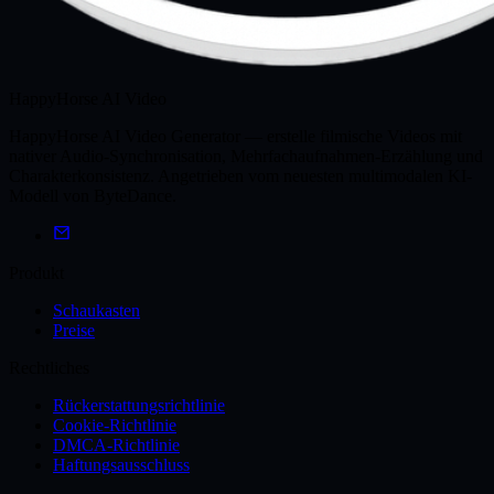
HappyHorse AI Video
HappyHorse AI Video Generator — erstelle filmische Videos mit
nativer Audio-Synchronisation, Mehrfachaufnahmen-Erzählung und
Charakterkonsistenz. Angetrieben vom neuesten multimodalen KI-
Modell von ByteDance.
Produkt
Schaukasten
Preise
Rechtliches
Rückerstattungsrichtlinie
Cookie-Richtlinie
DMCA-Richtlinie
Haftungsausschluss