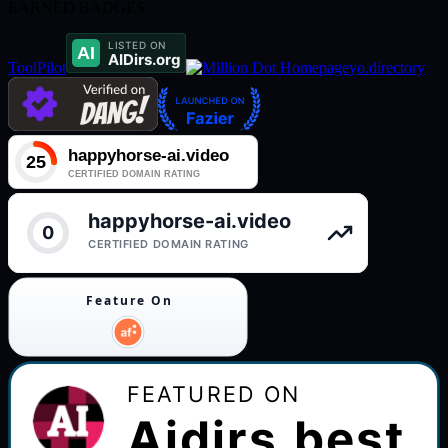
EARNED BADGES
ToolPilot
yo.directory