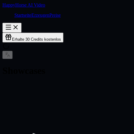
HappyHorse AI Video
Startseite
Erzeugen
Preise
Erhalte 30 Credits kostenlos
Showcases