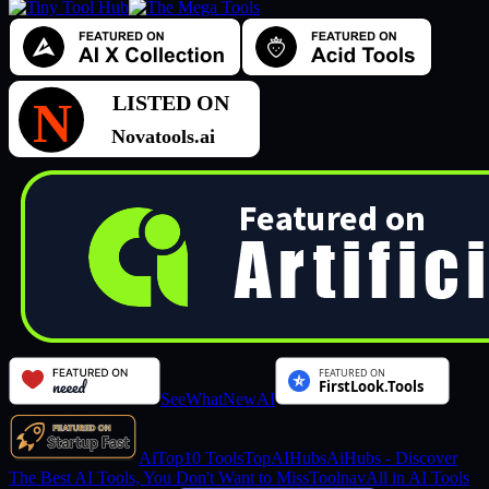
SeeWhatNewAI
AiTop10 Tools
TopAIHubs
AiHubs - Discover
The Best AI Tools, You Don't Want to Miss
Toolnav
All in AI Tools