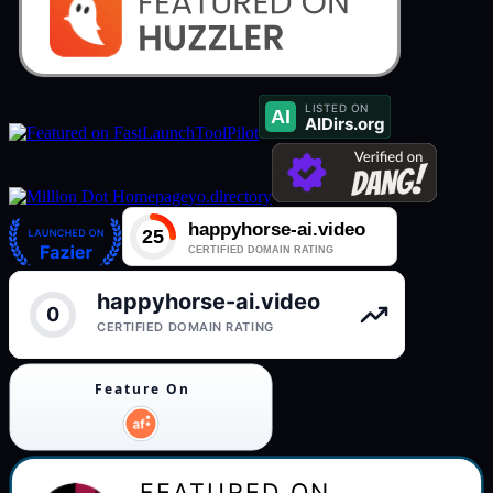
ToolPilot
yo.directory