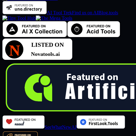
AI Tool Trek
Find us on AIBlog.tools
SeeWhatNewAI