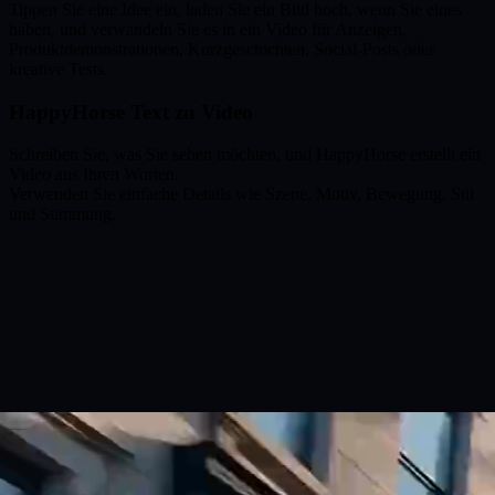
Tippen Sie eine Idee ein, laden Sie ein Bild hoch, wenn Sie eines
haben, und verwandeln Sie es in ein Video für Anzeigen,
Produktdemonstrationen, Kurzgeschichten, Social-Posts oder
kreative Tests.
HappyHorse Text zu Video
Schreiben Sie, was Sie sehen möchten, und HappyHorse erstellt ein
Video aus Ihren Worten.
Verwenden Sie einfache Details wie Szene, Motiv, Bewegung, Stil
und Stimmung.