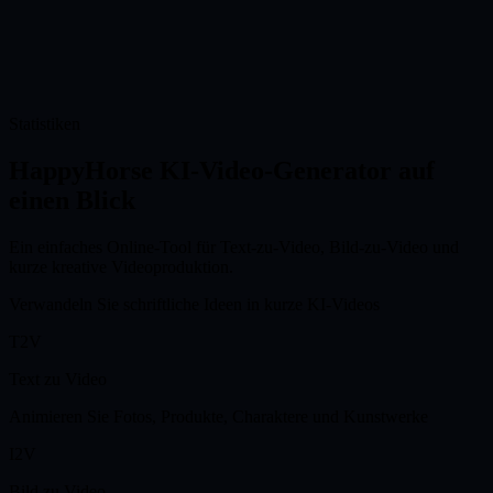
verwenden Sie es für Social Posts, Produktseiten, Anzeigen,
Präsentationen oder kreative Entwürfe.
Verwendung für
0
Probieren Sie den HappyHorse KI-Video-Generator kostenlos aus
Statistiken
HappyHorse KI-Video-Generator auf
einen Blick
Ein einfaches Online-Tool für Text-zu-Video, Bild-zu-Video und
kurze kreative Videoproduktion.
Verwandeln Sie schriftliche Ideen in kurze KI-Videos
T2V
Text zu Video
Animieren Sie Fotos, Produkte, Charaktere und Kunstwerke
I2V
Bild zu Video