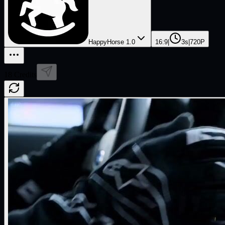
HappyHorse 1.0
16:9
|
3s
|
720P
18
Credits