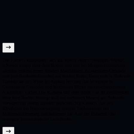
Die Kamera katapultiert sich aus einem extrem niedrigen Winkel,
schwebt knapp über dem Boden und rast bei Morgendämmerung
atemlos entlang leerer Straßen Manhattans. Brownstone-Gebäude
und rote Backsteinfassaden auf beiden Seiten lösen sich in fließende
Farbblöcke auf; Risse im Asphalt brechen das Morgenlicht;
Gusseiserne Geländer und Hydranten flitzen als verschwommene
Nachbilder vorbei. Die Kamera hält eine Höhe von 30 Zentimetern
über dem Boden, bewegt sich mit mehreren Metern pro Sekunde
vorwärts mit einem subtilen seitlichen Schwanken, das den
Rhythmus der Handbewegung imitiert. Lichtstrahlen der
Morgendämmerung durchdringen die Äste der Platanen und
erzeugen kontinuierliche Lichtflecke.