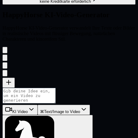
keine Kreditkarte erforderlich
HappyHorse
KI-Video-Generator
HappyHorse KI-Video-Generator verwandelt Ihre Texte oder Bilder
in realistische Videos mit flüssiger Bewegung, natürlichen
Charakteren und kinoreifem Stil.
KI Video
⌘
Text/Image to Video