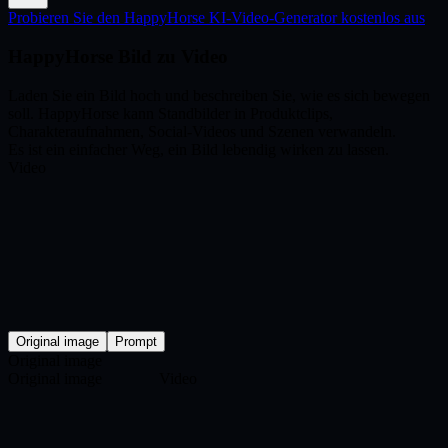
Probieren Sie den HappyHorse KI-Video-Generator kostenlos aus
HappyHorse Bild zu Video
Laden Sie ein Bild hoch und beschreiben Sie, wie es sich bewegen
soll. HappyHorse kann Standbilder in Produktclips,
Charakteraufnahmen, Social-Videos und Szenen verwandeln.
Es ist ein einfacher Weg, ein Bild lebendig wirken zu lassen.
Video
Original image
Prompt
Original image
Original image
Video