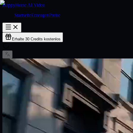
HappyHorse AI Video
Startseite
Erzeugen
Preise
Erhalte 30 Credits kostenlos