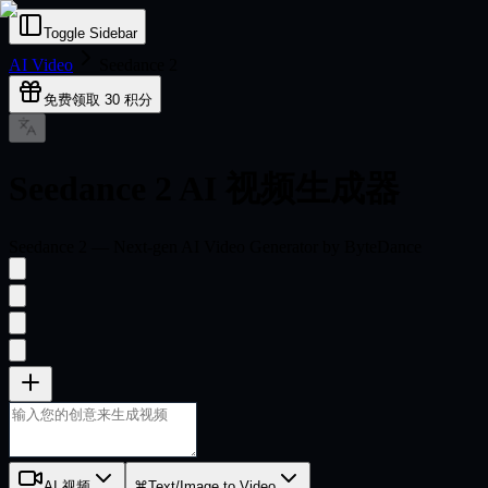
Toggle Sidebar
AI Video
Seedance 2
免费领取 30 积分
Seedance 2 AI 视频生成器
Seedance 2 — Next-gen AI Video Generator by ByteDance
AI 视频
⌘
Text/Image to Video