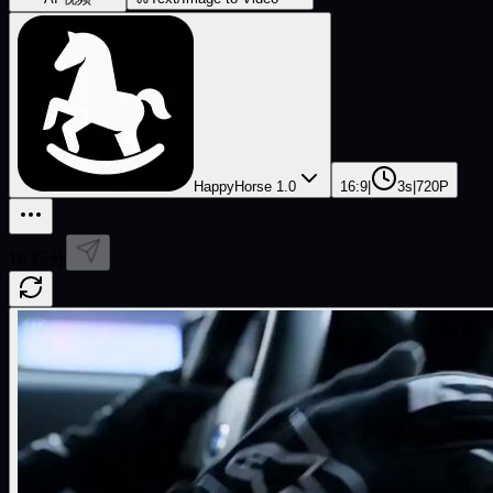
HappyHorse 1.0
16:9
|
3s
|
720P
18
积分