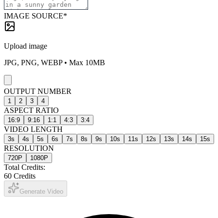
IMAGE SOURCE
*
Upload image
JPG, PNG, WEBP • Max 10MB
OUTPUT NUMBER
1
2
3
4
ASPECT RATIO
16:9
9:16
1:1
4:3
3:4
VIDEO LENGTH
3
s
4
s
5
s
6
s
7
s
8
s
9
s
10
s
11
s
12
s
13
s
14
s
15
s
RESOLUTION
720P
1080P
Total Credits:
60
Credits
Generate Video